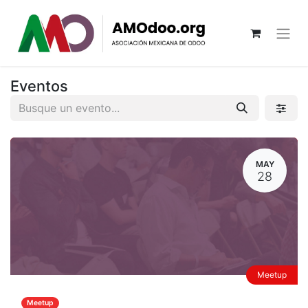
Eventos
MAY
28
Meetup
Meetup