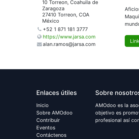
10 Torreon, Coahuila de
Zaragoza
Afici
27410 Torreon, COA
Maqui
México
mundo
+52 1 871 181 3777
https://www.jarsa.com
Lin
alan.ramos@jarsa.com
Enlaces útiles
Sobre nosotro
Inicio​
AMOdoo es la aso
Sobre AMOdoo
objetivo es promo
Contribuir
profesional así c
Eventos
Contáctenos