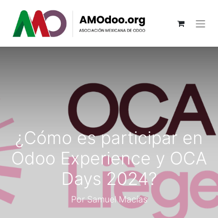
¿Cómo es participar en
Odoo Experience y OCA
Days 2024?
Por Samuel Macías